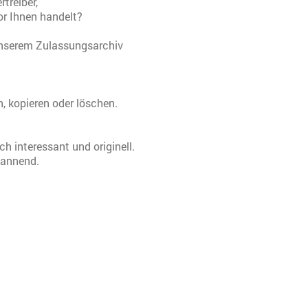
rtreiber,
or Ihnen handelt?
nserem Zulassungsarchiv
n, kopieren oder löschen.
h interessant und originell.
pannend.