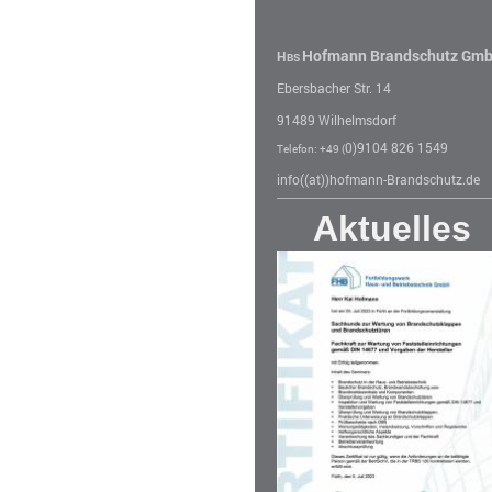
Hofmann Brandschutz Gm
H
BS
Ebersbacher Str. 14
91489 Wilhelmsdorf
0)9104 826 1549
Telefon: +49 (
info((at))hofmann-Brandschutz.de
Aktuelles